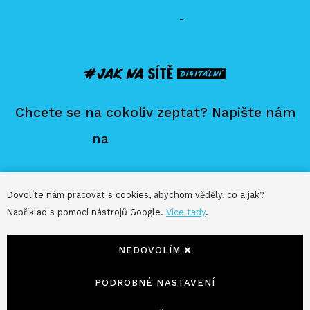
Přihlásit se
Zapomenuté heslo
Chcete se na cokoliv zeptat? Napište nám
na
digitalni@jaknasite.cz
Dovolíte nám pracovat s cookies, abychom věděly, co a jak?
Například s pomocí nástrojů Google.
Více tady
.
Jak na sítě je provozováno: Jak na sítě s.r.o., Rybná
NEDOVOLÍM ❌
716/24, 110 00 Praha 1, IČO: 19 394 951 , DIČ: CZ 19 394
951. Zapsaná u Městského soudu v Praze pod spisovou
PODROBNÉ NASTAVENÍ
značkou C385939. Web běží na
solidpixels.