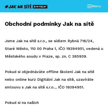
Menu
Chci kurz
Obchodní podmínky Jak na sítě
lenská sekce
Jsme Jak na sítě s.r.o., se sídlem Rybná 716/24,
Staré Město, 110 00 Praha 1, IČO 19394951, vedená u
Přihlásit se
Městského soudu v Praze, sp. zn. C 385939.
Zapomenuté
heslo
Pokud si objednáváte offline školení Jak na sítě
nebo online kurz Digitální Jak na sítě, uzavíráte
smlouvu s Jak na sítě s.r.o.., IČO 19394951.
Pokud si na našich