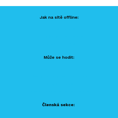
Jak na sítě offline:
Kniha Jak na sítě
Offline školení Jak na sítě
Školení pro firmy
Může se hodit:
Obchodní podmínky
Zásady ochrany osobních údajů
Otázky a odpovědi
Facebooková stránka Jak na sítě
Členská sekce:
Koupit členství